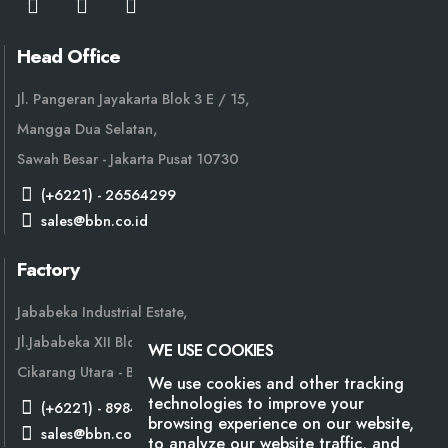
Head Office
Jl. Pangeran Jayakarta Blok 3 E / 15,
Mangga Dua Selatan,
Sawah Besar - Jakarta Pusat 10730
(+6221) - 26564299
sales@bbn.co.id
Factory
Jababeka Industrial Estate,
Jl.Jababeka XII Block W No. 42 - 43,
WE USE COOKIES
Cikarang Utara - Bekasi 17530
We use cookies and other tracking
technologies to improve your
(+6221) - 89840066
browsing experience on our website,
sales@bbn.co.id
to analyze our website traffic, and