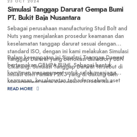
VI Balongan dan para mitra strategis lainnya untuk
23 OCT 2024
Simulasi Tanggap Darurat Gempa Bumi
mewujudkan operasional yang berkelanjutan dan
terpercaya.
PT. Bukit Baja Nusantara
Sebagai perusahaan manufacturing Stud Bolt and
Nuts yang menjalankan prosedur keamanan dan
keselamatan tanggap darurat sesuai dengan
standard ISO, dengan ini kami melakukan Simulasi
Dalam kesempatan ini Simulasi Tanggap Darurat
Tanggap Darurat yang berlokasi di Factory BBN
bertemakan GEMPA BUMI. Sebagai bentuk
Cikarang. Simulasi Tanggap Darurat tersebut di
komitmen management untuk selalu menjaga
inisiasi oleh Panitia P2K3 yang di dukung oleh
keamanan, kesalamatan terhadap seluruh aset
Management serta Karyawan PT. Bukit Baja
perusahaan diantaranya yang paling utama yaitu
READ MORE
Nusantara.
adalah karyawan.